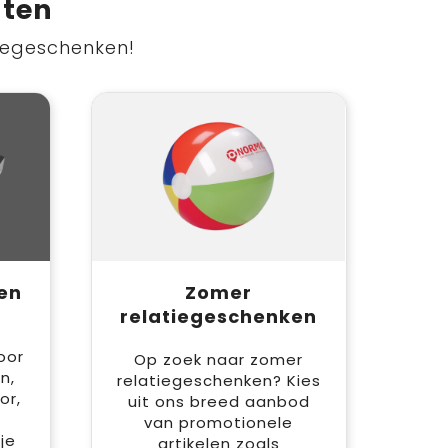
nten
tiegeschenken!
en
Zomer
relatiegeschenken
oor
Op zoek naar zomer
n,
relatiegeschenken? Kies
or,
uit ons breed aanbod
van promotionele
je
artikelen zoals