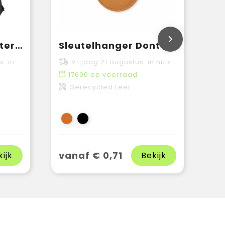
Vancouver polyester rugzak 23L
Sleutelhanger Dontex
s in
Vrijdag 21 augustus in huis
17600
op voorraad
Gerecycled Leer
vanaf € 0,71
kijk
Bekijk