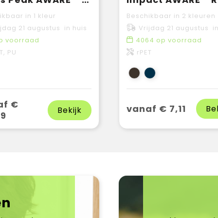
kbaar in 1 kleur
Beschikbaar in 2 kleuren
ijdag 21 augustus in huis
Vrijdag 21 augustus in
p voorraad
4064
op voorraad
T, PU
rPET
af €
vanaf € 7,11
Be
Bekijk
09
en