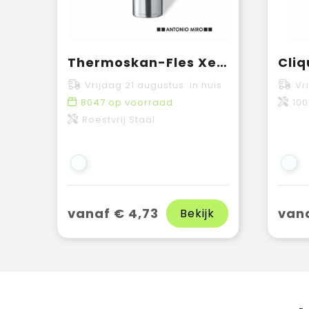
Thermoskan-Fles Xegaz
Vrijdag 21 augustus in huis
Vr
8047
op voorraad
100%
Roestvrij Staal
vanaf € 4,73
vana
Bekijk