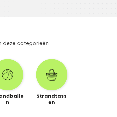
n deze categorieën.
randballe
Strandtass
n
en