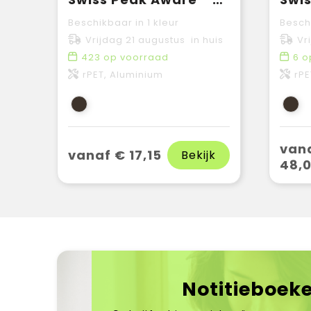
Beschikbaar in 1 kleur
Beschi
Vrijdag 21 augustus in huis
Vr
423
op voorraad
6
o
rPET, Aluminium
rPE
van
vanaf € 17,15
Bekijk
48,
Notitieboek