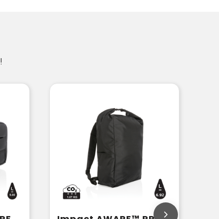
!
Impact AWARE™ RPET toilettas
Impact AWARE™ RPET lichtgewicht rolltop rugzak