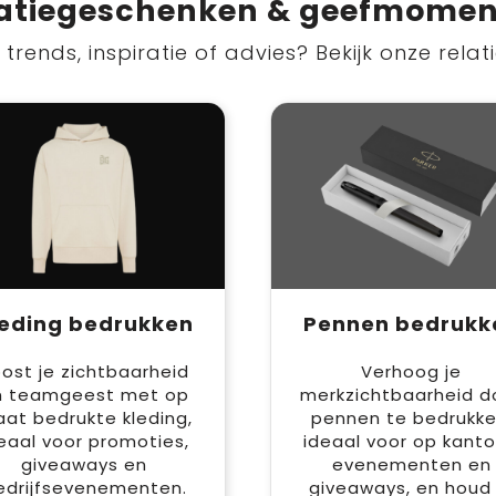
atiegeschenken & geefmome
trends, inspiratie of advies? Bekijk onze rela
leding bedrukken
Pennen bedrukk
ost je zichtbaarheid
Verhoog je
n teamgeest met op
merkzichtbaarheid d
at bedrukte kleding,
pennen te bedrukke
eaal voor promoties,
ideaal voor op kanto
giveaways en
evenementen en
edrijfsevenementen.
giveaways, en houd 