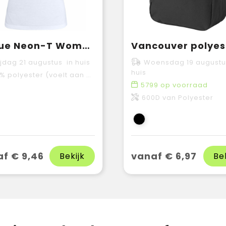
Clique Neon-T Women
ijdag 21 augustus in huis
Woensdag 19 augustu
huis
 polyester (voelt aan als katoen).
5799
op voorraad
600D van Polyester
f € 9,46
vanaf € 6,97
Bekijk
Be