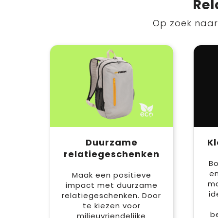
Rel
Op zoek naar 
Duurzame
K
relatiegeschenken
Bo
e
Maak een positieve
ma
impact met duurzame
id
relatiegeschenken. Door
te kiezen voor
b
milieuvriendelijke