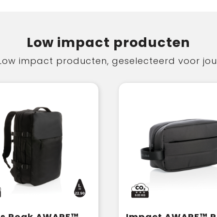
Low impact producten
Low impact producten, geselecteerd voor jou
Swiss Peak AWARE™ RPET 15.6" uitbreidbare weekendrugzak