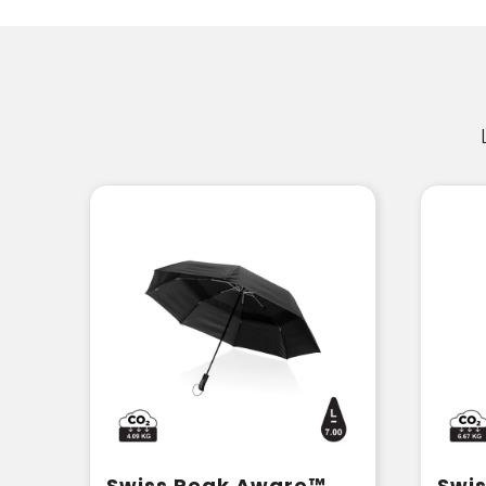
Swiss Peak Aware™ Tornado 27” pocket stormparaplu