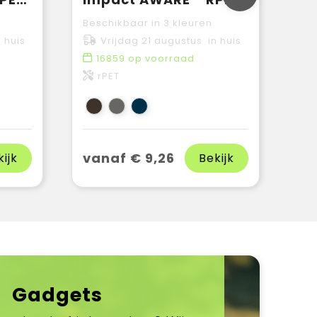
Beschikbaar in 3 kleuren
 huis
Vrijdag 21 augustus in huis
16859
op voorraad
rPET
vanaf € 9,26
kijk
Bekijk
Gadgets