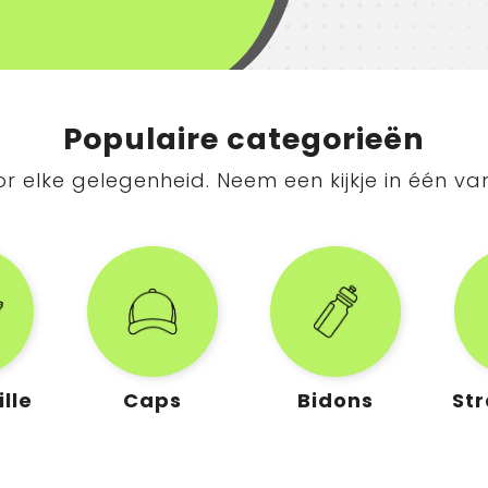
Populaire categorieën
r elke gelegenheid. Neem een kijkje in één va
lle
Caps
Bidons
St