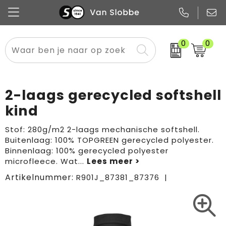
0
0
Alle categorieën
Pennen
Flessen
Meest gekozen
Boodschappen- en draagtassen
Tech
Potloden
Mokken en bekers
Buitenkleding
Zakelijke tassen
2-laags gerecycled softshell
Snoep
Notitieboekjes
Glazen en karaffen
Sportkleding
Sport & vrije tijd
kind
Promo
Papier
Merken
Overig textiel
Rugzakken
Stof: 280g/m2 2-laags mechanische softshell.
Buitenlaag: 100% TOPGREEN gerecycled polyester.
Binnenlaag: 100% gerecycled polyester
microfleece. Wat
...
Artikelnummer:
R901J_87381_87376