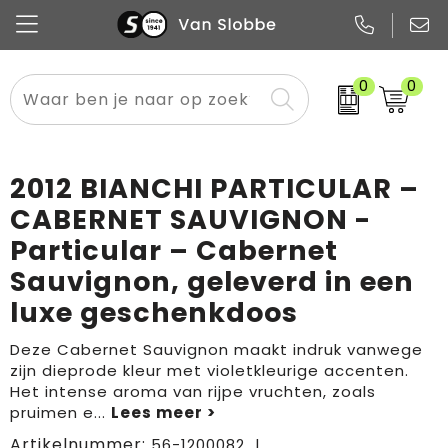
0
0
Alle categorieën
Pennen
Flessen
Meest gekozen
Boodschappen- en draagtassen
Tech
Potloden
Mokken en bekers
Buitenkleding
Zakelijke tassen
2012 BIANCHI PARTICULAR –
Snoep
Notitieboekjes
Glazen en karaffen
Sportkleding
Sport & vrije tijd
CABERNET SAUVIGNON -
Particular – Cabernet
Promo
Papier
Merken
Overig textiel
Rugzakken
Sauvignon, geleverd in een
luxe geschenkdoos
Deze Cabernet Sauvignon maakt indruk vanwege
zijn dieprode kleur met violetkleurige accenten.
Het intense aroma van rijpe vruchten, zoals
pruimen e
...
Artikelnummer:
56-1200082