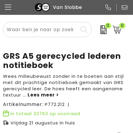
0
0
Alle categorieën
Pennen
Flessen
Meest gekozen
Boodschappen- en draagtassen
Tech
Potloden
Mokken en bekers
Buitenkleding
Zakelijke tassen
GRS A5 gerecycled lederen
Snoep
Notitieboekjes
Glazen en karaffen
Sportkleding
Sport & vrije tijd
notitieboek
Promo
Papier
Merken
Overig textiel
Rugzakken
Wees milieubewust zonder in te boeten aan stijl
met dit prachtige notitieboek gemaakt van GRS
gerecycled leer. De hoes heeft een aangename
textuur
...
Artikelnummer:
P772.212
In totaal
33763
op voorraad
Vrijdag 21 augustus in huis