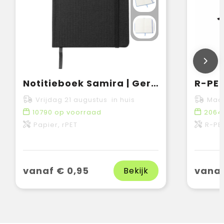
Notitieboek Samira | Gerecycled | A5 | Gelijnd
R-PET
Vrijdag 21 augustus in huis
Maan
10790
op voorraad
2064
Papier, rPET
R-PE
vanaf € 0,95
vanaf
Bekijk