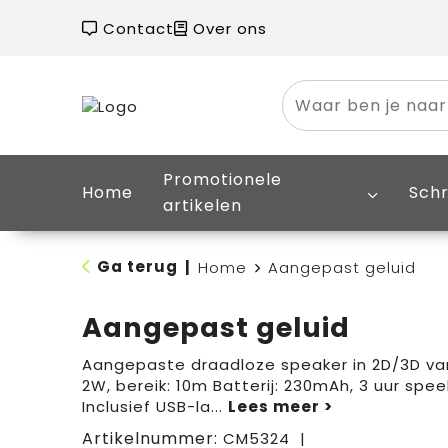
Contact
Over ons
Promotionele
Home
Schr
artikelen
Ga terug
|
Home
Aangepast geluid
Aangepast geluid
Aangepaste draadloze speaker in 2D/3D va
2W, bereik: 10m Batterij: 230mAh, 3 uur speel
Inclusief USB-la
...
Artikelnummer:
CM5324