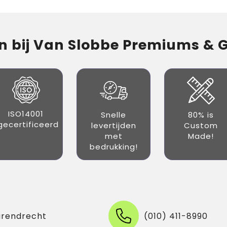
 bij Van Slobbe Premiums & Gi
ISO14001
Snelle
80% is
gecertificeerd
levertijden
Custom
met
Made!
bedrukking!
arendrecht
(010) 411-8990