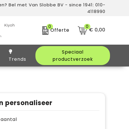
n? Bel met Van Slobbe BV - since 1941: 010-
4118990
0
0
€ 0,00
Offerte
Speciaal
Trends
productverzoek
n personaliseer
e aantal