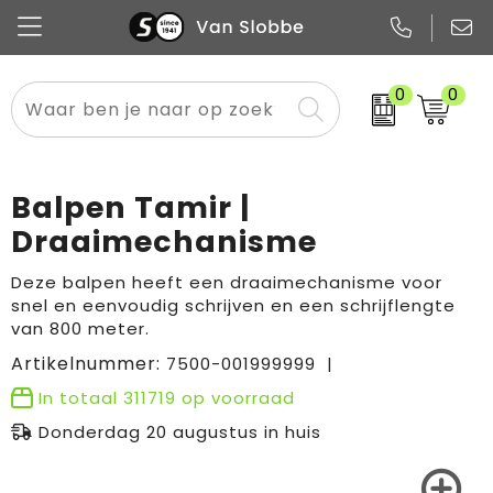
0
0
Alle categorieën
Pennen
Flessen
Meest gekozen
Boodschappen- en draagtassen
Tech
Potloden
Mokken en bekers
Buitenkleding
Zakelijke tassen
Balpen Tamir |
Snoep
Notitieboekjes
Glazen en karaffen
Sportkleding
Sport & vrije tijd
Draaimechanisme
Promo
Papier
Merken
Overig textiel
Rugzakken
Deze balpen heeft een draaimechanisme voor
snel en eenvoudig schrijven en een schrijflengte
van 800 meter.
Artikelnummer:
7500-001999999
In totaal
311719
op voorraad
Donderdag 20 augustus in huis