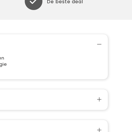
De beste deal
en
gie