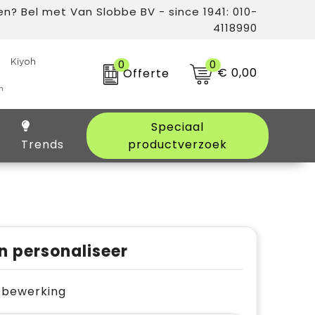
n? Bel met Van Slobbe BV - since 1941: 010-
4118990
0
0
€ 0,00
Offerte
Speciaal
Trends
productverzoek
n personaliseer
je bewerking