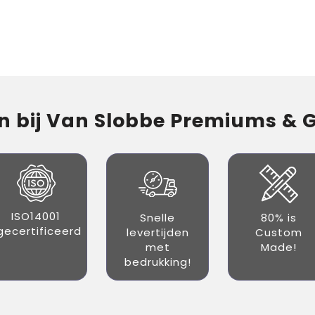
 bij Van Slobbe Premiums & Gi
ISO14001
Snelle
80% is
gecertificeerd
levertijden
Custom
met
Made!
bedrukking!