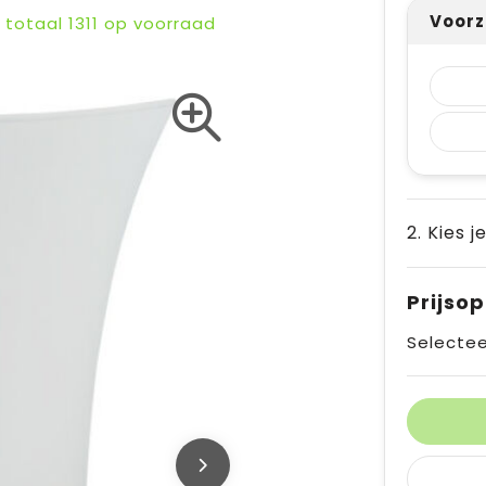
Voorz
n totaal
1311
op voorraad
2. Kies j
Prijso
Selectee