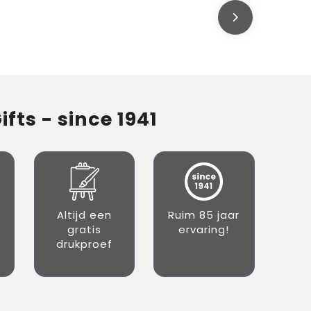
fts - since 1941
Altijd een
Ruim 85 jaar
gratis
ervaring!
drukproef