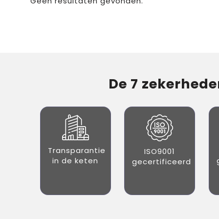
Geen resultaten gevonden.
De 7 zekerheden
Transparantie
ISO9001
in de keten
gecertificeerd