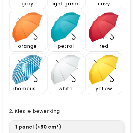
grey
light green
navy
orange
petrol
red
rhombus design
white
yellow
2. Kies je bewerking
1 panel (<50 cm²)