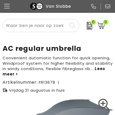
0
0
Alle categorieën
Pennen
Flessen
Meest gekozen
Boodschappen- en draagtassen
Tech
Potloden
Mokken en bekers
Buitenkleding
Zakelijke tassen
AC regular umbrella
Snoep
Notitieboekjes
Glazen en karaffen
Sportkleding
Sport & vrije tijd
Convenient automatic function for quick opening,
Windproof system for higher flexibility and stability
Promo
Papier
Merken
Overig textiel
Rugzakken
in windy conditions, flexible fibreglass rib
...
Artikelnummer:
FR13678
Vrijdag 21 augustus in huis