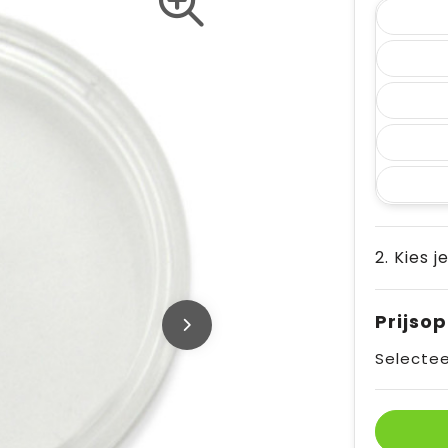
2. Kies j
Prijso
Selectee