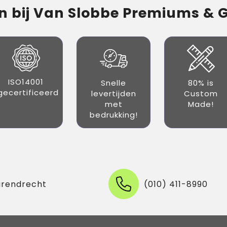
 bij Van Slobbe Premiums & Gi
ISO14001
Snelle
80% is
gecertificeerd
levertijden
Custom
met
Made!
bedrukking!
arendrecht
(010) 411-8990