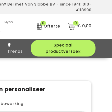
n? Bel met Van Slobbe BV - since 1941: 010-
4118990
0
0
€ 0,00
Offerte
Speciaal
Trends
productverzoek
n personaliseer
je bewerking