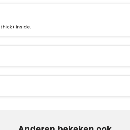
hick) inside.
Anderen bekeken ook