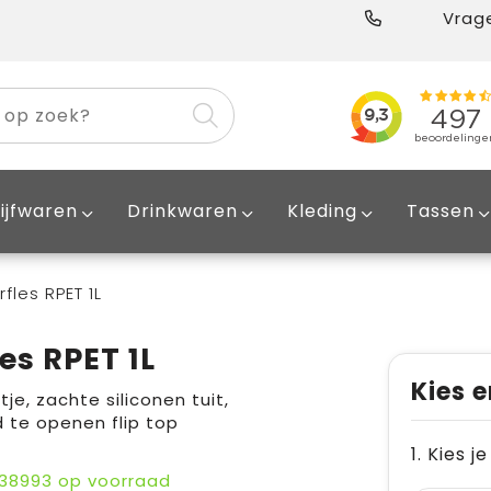
Vrage
ijfwaren
Drinkwaren
Kleding
Tassen
fles RPET 1L
es RPET 1L
Kies e
e, zachte siliconen tuit,
 te openen flip top
1. Kies j
38993
op voorraad