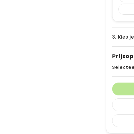
3. Kies j
Prijso
Selectee