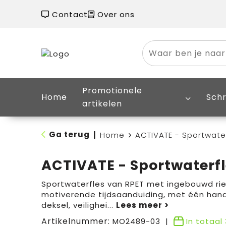
Contact
Over ons
Promotionele
Home
Schr
artikelen
Ga terug
|
Home
ACTIVATE - Sportwater
ACTIVATE - Sportwaterfl
Sportwaterfles van RPET met ingebouwd rietj
motiverende tijdsaanduiding, met één hand
deksel, veilighei
...
Artikelnummer:
MO2489-03
In totaal