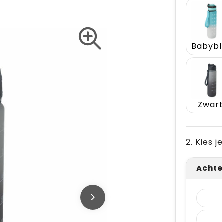
B
Zwar
2. Kies 
Achte