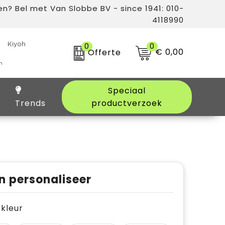
n? Bel met Van Slobbe BV - since 1941: 010-
4118990
0
0
€ 0,00
Offerte
Speciaal
Trends
productverzoek
n personaliseer
e kleur