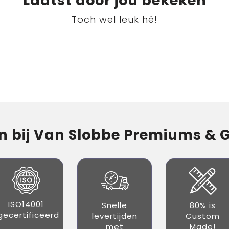
Laatst door jou bekeken
Toch wel leuk hé!
 bij Van Slobbe Premiums & Gi
ISO14001
Snelle
80% is
gecertificeerd
levertijden
Custom
met
Made!