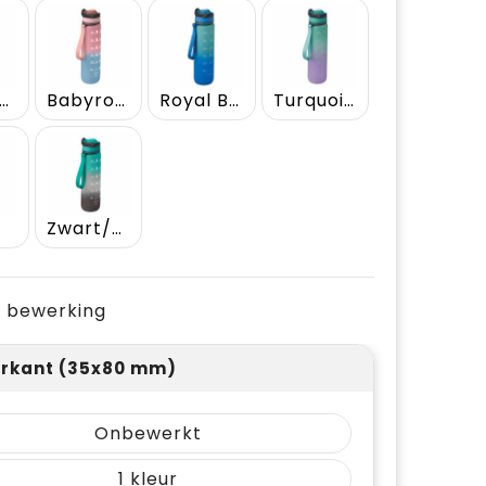
abyblauw
Babyrose
Royal Blauw
Turquoise
t
Zwart/Blauw
je bewerking
rkant (35x80 mm)
Onbewerkt
1