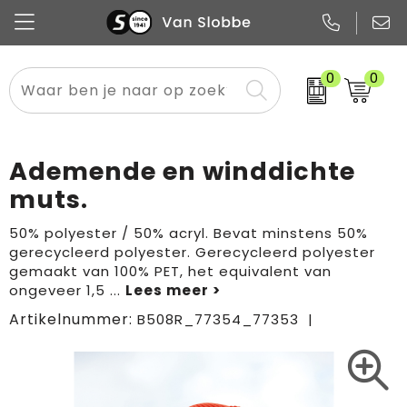
0
0
Alle categorieën
Pennen
Flessen
Meest gekozen
Boodschappen- en draagtassen
Tech
Potloden
Mokken en bekers
Buitenkleding
Zakelijke tassen
Ademende en winddichte
Snoep
Notitieboekjes
Glazen en karaffen
Sportkleding
Sport & vrije tijd
muts.
Promo
Papier
Merken
Overig textiel
Rugzakken
50% polyester / 50% acryl. Bevat minstens 50%
gerecycleerd polyester. Gerecycleerd polyester
gemaakt van 100% PET, het equivalent van
ongeveer 1,5
...
Artikelnummer:
B508R_77354_77353