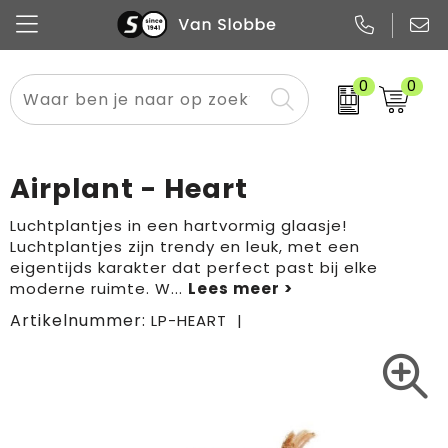
0
0
Alle categorieën
Pennen
Flessen
Meest gekozen
Boodschappen- en draagtassen
Tech
Potloden
Mokken en bekers
Buitenkleding
Zakelijke tassen
Airplant - Heart
Snoep
Notitieboekjes
Glazen en karaffen
Sportkleding
Sport & vrije tijd
Luchtplantjes in een hartvormig glaasje!
Luchtplantjes zijn trendy en leuk, met een
Promo
Papier
Merken
Overig textiel
Rugzakken
eigentijds karakter dat perfect past bij elke
moderne ruimte. W
...
Artikelnummer:
LP-HEART