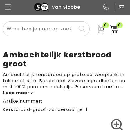
0
0
Alle categorieën
Pennen
Flessen
Meest gekozen
Boodschappen- en draagtassen
Tech
Potloden
Mokken en bekers
Buitenkleding
Zakelijke tassen
Ambachtelijk kerstbrood
Snoep
Notitieboekjes
Glazen en karaffen
Sportkleding
Sport & vrije tijd
groot
Promo
Papier
Merken
Overig textiel
Rugzakken
Ambachtelijk kerstbrood op grote serveerplank, in
folie met strik. Bereid met zuivere ingrediënten en
met 100% pure amandelspijs. Geserveerd met ro
...
Artikelnummer:
Kerstbrood-groot-zonderkaartje