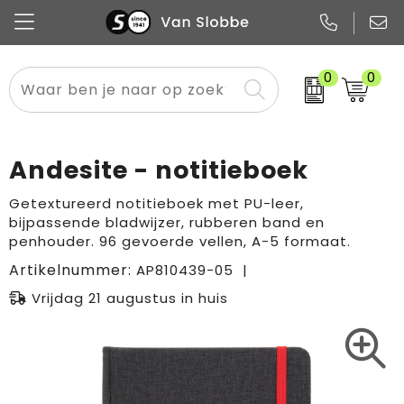
0
0
Alle categorieën
Pennen
Flessen
Meest gekozen
Boodschappen- en draagtassen
Tech
Potloden
Mokken en bekers
Buitenkleding
Zakelijke tassen
Andesite - notitieboek
Snoep
Notitieboekjes
Glazen en karaffen
Sportkleding
Sport & vrije tijd
Getextureerd notitieboek met PU-leer,
bijpassende bladwijzer, rubberen band en
Promo
Papier
Merken
Overig textiel
Rugzakken
penhouder. 96 gevoerde vellen, A-5 formaat.
Artikelnummer:
AP810439-05
Vrijdag 21 augustus in huis