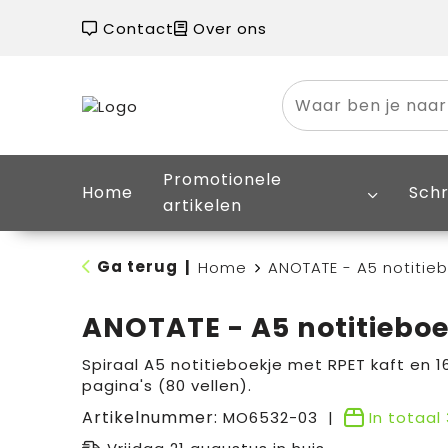
Contact
Over ons
Promotionele
Home
Schr
artikelen
Ga terug
|
Home
ANOTATE - A5 notitieb
ANOTATE - A5 notitieboe
Spiraal A5 notitieboekje met RPET kaft en 1
pagina's (80 vellen).
Artikelnummer:
MO6532-03
In totaal