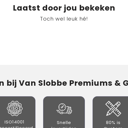
Laatst door jou bekeken
Toch wel leuk hé!
 bij Van Slobbe Premiums & Gi
ISO14001
Snelle
80% is
gecertificeerd