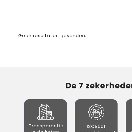
Geen resultaten gevonden.
De 7 zekerheden
Transparantie
ISO9001
in de keten