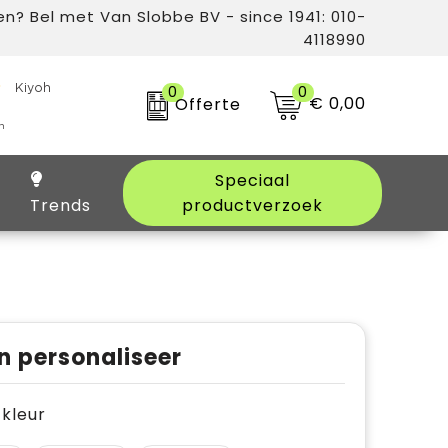
n? Bel met Van Slobbe BV - since 1941: 010-
4118990
0
0
€ 0,00
Offerte
Speciaal
Trends
productverzoek
n personaliseer
e kleur