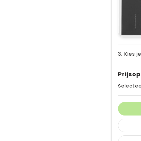
3. Kies j
Prijso
Selectee