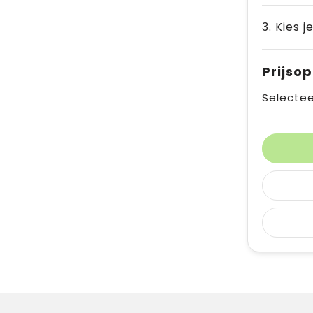
3. Kies j
Prijso
Selectee