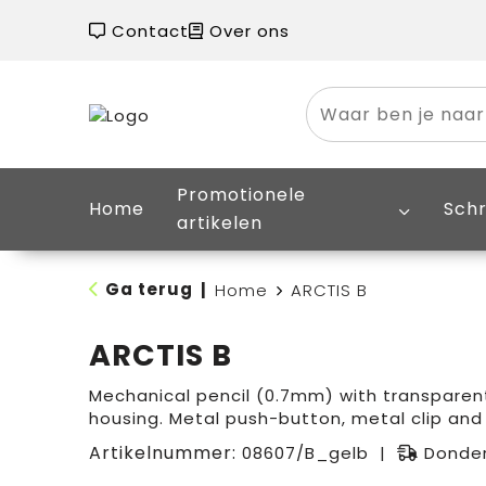
Contact
Over ons
Promotionele
Home
Schr
artikelen
Ga terug
|
Home
ARCTIS B
ARCTIS B
Mechanical pencil (0.7mm) with transparen
housing. Metal push-button, metal clip an
Artikelnummer:
08607/B_gelb
Donder