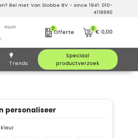
n? Bel met Van Slobbe BV - since 1941: 010-
4118990
0
0
€ 0,00
Offerte
Speciaal
Trends
productverzoek
n personaliseer
e kleur