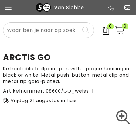
0
0
Alle categorieën
Pennen
Flessen
Meest gekozen
Boodschappen- en draagtassen
Tech
Potloden
Mokken en bekers
Buitenkleding
Zakelijke tassen
ARCTIS GO
Snoep
Notitieboekjes
Glazen en karaffen
Sportkleding
Sport & vrije tijd
Retractable ballpoint pen with opaque housing in
black or white. Metal push-button, metal clip and
Promo
Papier
Merken
Overig textiel
Rugzakken
metal tip gold-plated.
Artikelnummer:
08600/GO_weiss
Vrijdag 21 augustus in huis