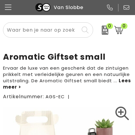
0
0
Alle categorieën
Pennen
Flessen
Meest gekozen
Boodschappen- en draagtassen
Tech
Potloden
Mokken en bekers
Buitenkleding
Zakelijke tassen
Aromatic Giftset small
Snoep
Notitieboekjes
Glazen en karaffen
Sportkleding
Sport & vrije tijd
Ervaar de luxe van een geschenk dat de zintuigen
prikkelt met verleidelijke geuren en een natuurlijke
Promo
Papier
Merken
Overig textiel
Rugzakken
uitstraling. De Aromatic Giftset small biedt
...
Artikelnummer:
AGS-EC