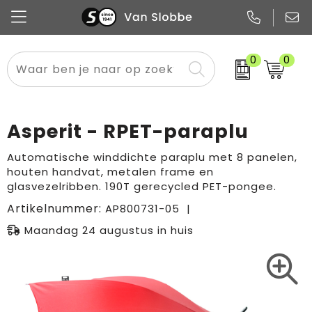
0
0
Alle categorieën
Pennen
Flessen
Meest gekozen
Boodschappen- en draagtassen
Tech
Potloden
Mokken en bekers
Buitenkleding
Zakelijke tassen
Asperit - RPET-paraplu
Snoep
Notitieboekjes
Glazen en karaffen
Sportkleding
Sport & vrije tijd
Automatische winddichte paraplu met 8 panelen,
houten handvat, metalen frame en
Promo
Papier
Merken
Overig textiel
Rugzakken
glasvezelribben. 190T gerecycled PET-pongee.
Artikelnummer:
AP800731-05
Maandag 24 augustus in huis