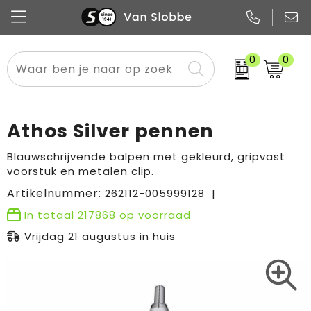
0
0
Alle categorieën
Pennen
Flessen
Meest gekozen
Boodschappen- en draagtassen
Tech
Potloden
Mokken en bekers
Buitenkleding
Zakelijke tassen
Athos Silver pennen
Snoep
Notitieboekjes
Glazen en karaffen
Sportkleding
Sport & vrije tijd
Blauwschrijvende balpen met gekleurd, gripvast
voorstuk en metalen clip.
Promo
Papier
Merken
Overig textiel
Rugzakken
Artikelnummer:
262112-005999128
In totaal
217868
op voorraad
Vrijdag 21 augustus in huis