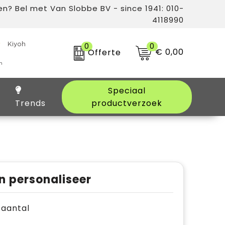
n? Bel met Van Slobbe BV - since 1941: 010-
4118990
0
0
€ 0,00
Offerte
Speciaal
Trends
productverzoek
n personaliseer
e aantal