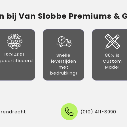
 bij Van Slobbe Premiums & Gi
ISO14001
Snelle
80% is
gecertificeerd
levertijden
Custom
met
Made!
bedrukking!
arendrecht
(010) 411-8990