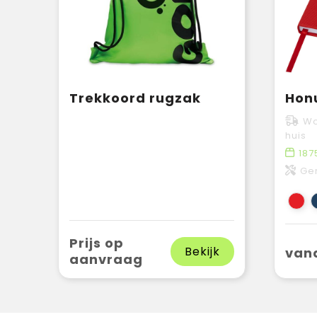
Trekkoord rugzak
Wo
huis
187
Ger
Prijs op
Bekijk
vana
aanvraag