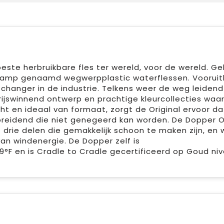
este herbruikbare fles ter wereld, voor de wereld. G
uramp genaamd wegwerpplastic waterflessen. Voorui
-changer in de industrie. Telkens weer de weg leiden
jswinnend ontwerp en prachtige kleurcollecties waa
cht en ideaal van formaat, zorgt de Original ervoor da
preidend die niet genegeerd kan worden. De Dopper Or
 drie delen die gemakkelijk schoon te maken zijn, en 
n windenergie. De Dopper zelf is
F en is Cradle to Cradle gecertificeerd op Goud niv