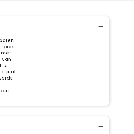
eboren
tlopend
d met
r Van
t je
iginal
wordt
eau.