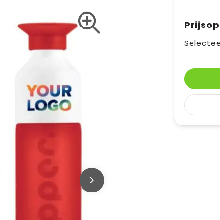
Prijso
Selectee