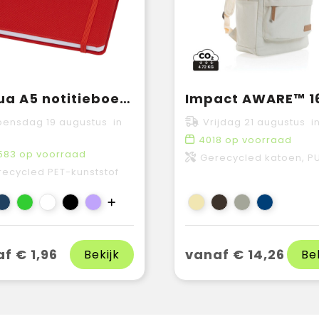
Honua A5 notitieboek van gerecycled papier met gerecyclede PET cover
ensdag 19 augustus in
Vrijdag 21 augustus in
4018
op voorraad
583
op voorraad
Gerecycled katoen, P
ecycled PET-kunststof
f € 1,96
vanaf € 14,26
Bekijk
Be