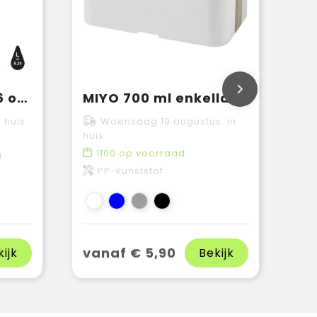
Impact AWARE™ 16 oz. recycled canvas laptop rugzak
MIYO 700 ml enkellaagse lunchbox
 huis
Woensdag 19 augustus in
huis
1100
op voorraad
U
PP-kunststof
vanaf € 5,90
kijk
Bekijk