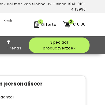
n? Bel met Van Slobbe BV - since 1941: 010-
4118990
0
0
€ 0,00
Offerte
Speciaal
Trends
productverzoek
n personaliseer
e aantal