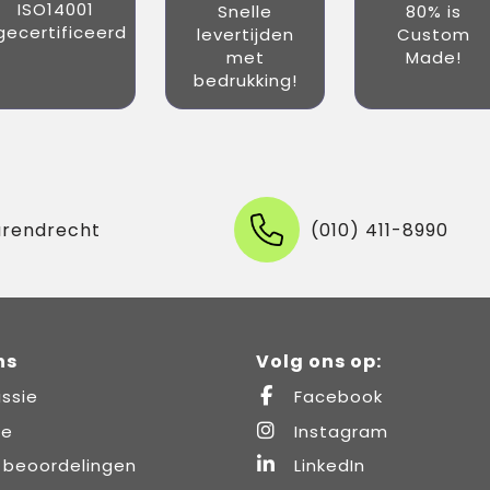
ISO14001
Snelle
80% is
gecertificeerd
levertijden
Custom
met
Made!
bedrukking!
arendrecht
(010) 411-8990
ns
Volg ons op:
ssie
Facebook
re
Instagram
 beoordelingen
LinkedIn