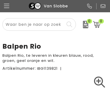
0
0
Alle categorieën
Pennen
Flessen
Meest gekozen
Boodschappen- en draagtassen
Tech
Potloden
Mokken en bekers
Buitenkleding
Zakelijke tassen
Balpen Rio
Snoep
Notitieboekjes
Glazen en karaffen
Sportkleding
Sport & vrije tijd
Balpen Rio, te leveren in kleuren blauw, rood,
groen, geel oranje en wit.
Promo
Papier
Merken
Overig textiel
Rugzakken
Artikelnummer:
IBG1139821