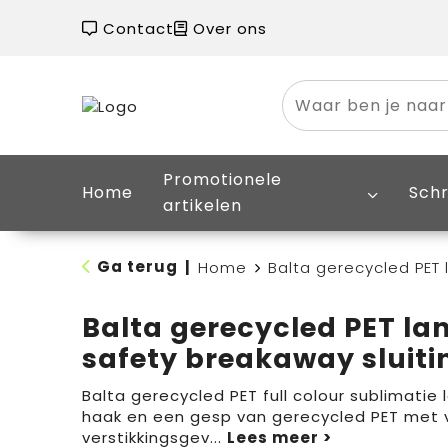
Contact
Over ons
Promotionele
Home
Schr
artikelen
Ga terug
|
Home
Balta gerecycled PET
Balta gerecycled PET la
safety breakaway sluiti
Balta gerecycled PET full colour sublimati
haak en een gesp van gerecycled PET met ve
verstikkingsgev
...