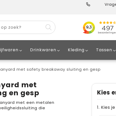
Vrage
ijfwaren
Drinkwaren
Kleding
Tassen
 lanyard met safety breakaway sluiting en gesp
nyard met
ng en gesp
Kies e
e lanyard met een metalen
1. Kies j
iligheidssluiting die