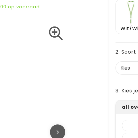
000
op voorraad
Wit/W
2. Soort
3. Kies 
all o