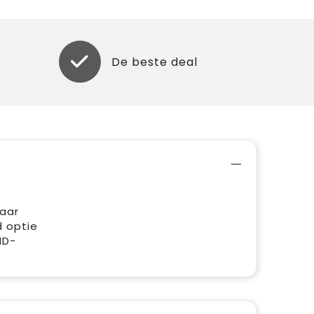
De beste deal
baar
d optie
ID-