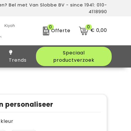
n? Bel met Van Slobbe BV - since 1941: 010-
4118990
0
0
€ 0,00
Offerte
Speciaal
Trends
productverzoek
n personaliseer
e kleur