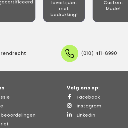
gecertificeerd
levertijden
Custom
met
Made!
bedrukking!
arendrecht
(010) 411-8990
ns
Volg ons op:
ssie
Facebook
re
Instagram
 beoordelingen
LinkedIn
rief