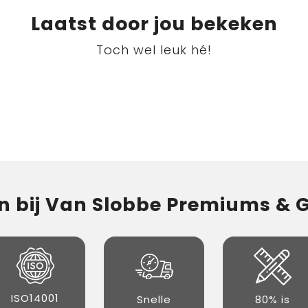
Laatst door jou bekeken
Toch wel leuk hé!
 bij Van Slobbe Premiums & Gi
ISO14001
Snelle
80% is