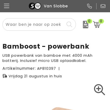
0
0
Alle categorieën
Pennen
Flessen
Meest gekozen
Boodschappen- en draagtassen
Tech
Potloden
Mokken en bekers
Buitenkleding
Zakelijke tassen
Bamboost - powerbank
Snoep
Notitieboekjes
Glazen en karaffen
Sportkleding
Sport & vrije tijd
USB powerbank van bamboe met 4000 mAh
batterij. Inclusief micro USB oplaadkabel.
Promo
Papier
Merken
Overig textiel
Rugzakken
Artikelnummer:
AP810397
Vrijdag 21 augustus in huis