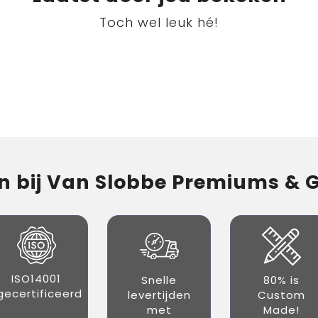
Toch wel leuk hé!
 bij Van Slobbe Premiums & Gi
ISO14001
Snelle
80% is
gecertificeerd
levertijden
Custom
met
Made!