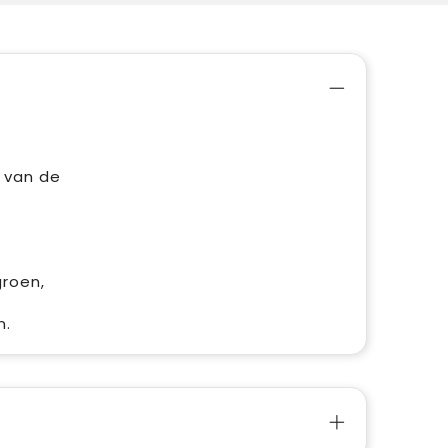
e van de
groen,
n.