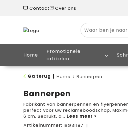
Contact
Over ons
Promotionele
Home
Schr
artikelen
Ga terug
|
Home
Bannerpen
Bannerpen
Fabrikant van bannerpennen en flyerpennen.
perfect voor uw reclameboodschap. Maxima
6 cm. Bedrukt, a
...
Artikelnummer:
IBG31187