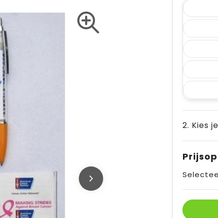
2. Kies j
Prijso
Selectee