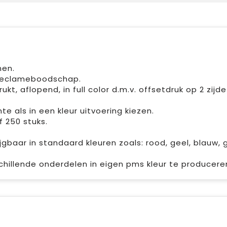
nen.
w reclameboodschap.
t, aflopend, in full color d.m.v. offsetdruk op 2 zijd
e als in een kleur uitvoering kiezen.
f 250 stuks.
rijgbaar in standaard kleuren zoals: rood, geel, blauw, 
schillende onderdelen in eigen pms kleur te producere