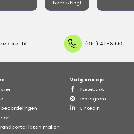
bedrukking!
arendrecht
(010) 411-8990
ns
Volg ons op:
ssie
Facebook
re
Instagram
 beoordelingen
LinkedIn
rief
brandportal laten maken