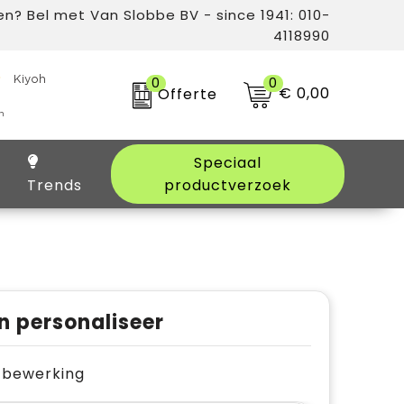
n? Bel met Van Slobbe BV - since 1941: 010-
4118990
0
0
€ 0,00
Offerte
Speciaal
Trends
productverzoek
n personaliseer
je bewerking