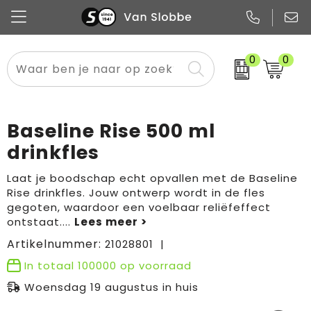
0
0
Alle categorieën
Pennen
Flessen
Meest gekozen
Boodschappen- en draagtassen
Tech
Potloden
Mokken en bekers
Buitenkleding
Zakelijke tassen
Baseline Rise 500 ml
Snoep
Notitieboekjes
Glazen en karaffen
Sportkleding
Sport & vrije tijd
drinkfles
Promo
Papier
Merken
Overig textiel
Rugzakken
Laat je boodschap echt opvallen met de Baseline
Rise drinkfles. Jouw ontwerp wordt in de fles
gegoten, waardoor een voelbaar reliëfeffect
ontstaat.
...
Artikelnummer:
21028801
In totaal
100000
op voorraad
Woensdag 19 augustus in huis