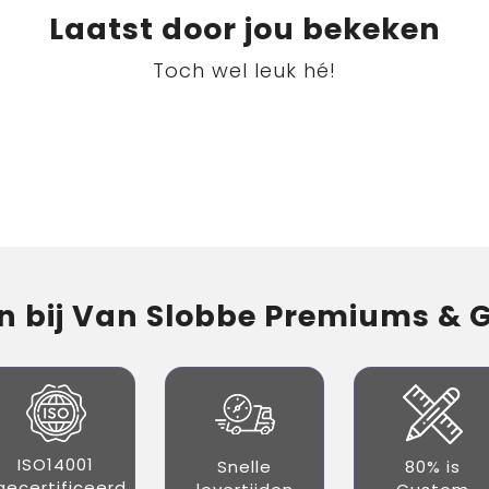
Laatst door jou bekeken
Toch wel leuk hé!
 bij Van Slobbe Premiums & Gi
ISO14001
Snelle
80% is
gecertificeerd