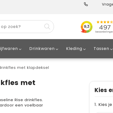
Vrage
ijfwaren
Drinkwaren
Kleding
Tassen
drinkfles met klapdeksel
nkfles met
Kies e
eline Rise drinkfles.
1. Kies j
aardoor een voelbaar