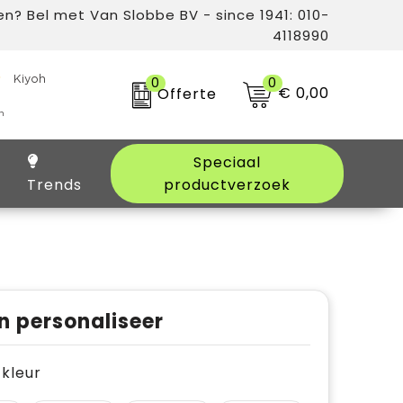
n? Bel met Van Slobbe BV - since 1941: 010-
4118990
0
0
€ 0,00
Offerte
Speciaal
Trends
productverzoek
n personaliseer
e kleur