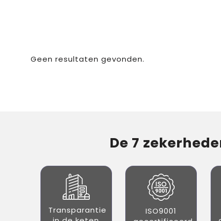
Geen resultaten gevonden.
De 7 zekerheden
Transparantie
ISO9001
in de keten