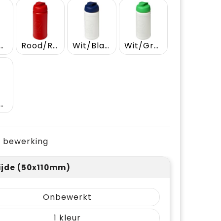
auw/Blauw
Rood/Rood
Wit/Blauw
Wit/Groen
art/Zwart
je bewerking
ijde (50x110mm)
Onbewerkt
1