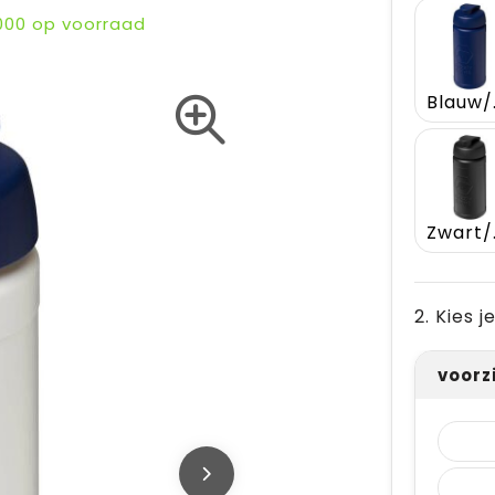
000
op voorraad
Bl
Zw
2. Kies 
voorz