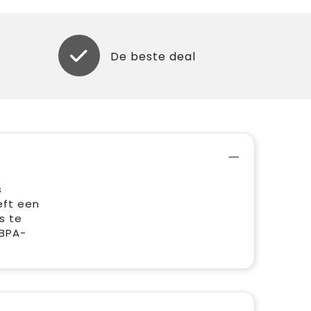
De beste deal
s
eft een
s te
 BPA-