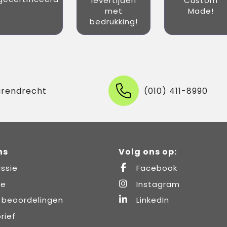
levertijden
Custom
met
Made!
bedrukking!
arendrecht
(010) 411-8990
ns
Volg ons op:
ssie
Facebook
re
Instagram
 beoordelingen
LinkedIn
rief