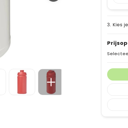
3. Kies j
Prijso
Selectee