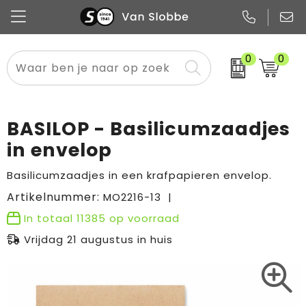
0
0
Alle categorieën
Pennen
Flessen
Meest gekozen
Boodschappen- en draagtassen
Tech
Potloden
Mokken en bekers
Buitenkleding
Zakelijke tassen
BASILOP - Basilicumzaadjes
Snoep
Notitieboekjes
Glazen en karaffen
Sportkleding
Sport & vrije tijd
in envelop
Promo
Papier
Merken
Overig textiel
Rugzakken
Basilicumzaadjes in een krafpapieren envelop.
Artikelnummer:
MO2216-13
In totaal
11385
op voorraad
Vrijdag 21 augustus in huis