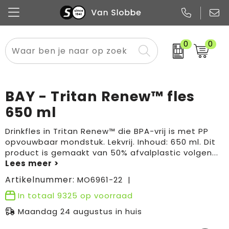
0
0
Alle categorieën
Pennen
Flessen
Meest gekozen
Boodschappen- en draagtassen
Tech
Potloden
Mokken en bekers
Buitenkleding
Zakelijke tassen
BAY - Tritan Renew™ fles
Snoep
Notitieboekjes
Glazen en karaffen
Sportkleding
Sport & vrije tijd
650 ml
Promo
Papier
Merken
Overig textiel
Rugzakken
Drinkfles in Tritan Renew™ die BPA-vrij is met PP
opvouwbaar mondstuk. Lekvrij. Inhoud: 650 ml. Dit
product is gemaakt van 50% afvalplastic volgen
...
Artikelnummer:
MO6961-22
In totaal
9325
op voorraad
Maandag 24 augustus in huis