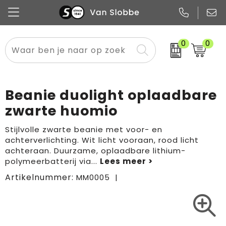
0
0
Alle categorieën
Pennen
Flessen
Meest gekozen
Boodschappen- en draagtassen
Tech
Potloden
Mokken en bekers
Buitenkleding
Zakelijke tassen
Beanie duolight oplaadbare
Snoep
Notitieboekjes
Glazen en karaffen
Sportkleding
Sport & vrije tijd
zwarte huomio
Promo
Papier
Merken
Overig textiel
Rugzakken
Stijlvolle zwarte beanie met voor- en
achterverlichting. Wit licht vooraan, rood licht
achteraan. Duurzame, oplaadbare lithium-
polymeerbatterij via
...
Artikelnummer:
MM0005