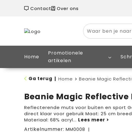
Contact
Over ons
Promotionele
Home
Schr
artikelen
Ga terug
|
Home
Beanie Magic Reflect
Beanie Magic Reflective
Reflecterende muts voor buiten en sport G
direct klaar voor gebruik Maat: 25 cm bree
Materiaal: 68% acryl
...
Artikelnummer:
MM0008