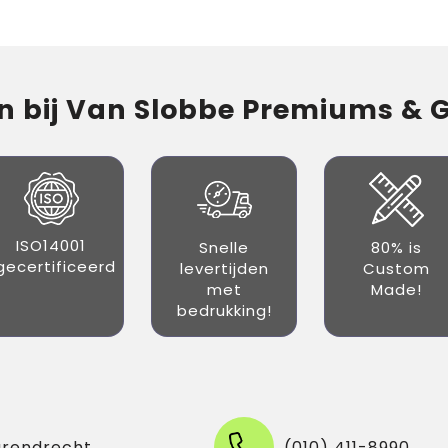
 bij Van Slobbe Premiums & Gi
ISO14001
Snelle
80% is
gecertificeerd
levertijden
Custom
met
Made!
bedrukking!
arendrecht
(010) 411-8990