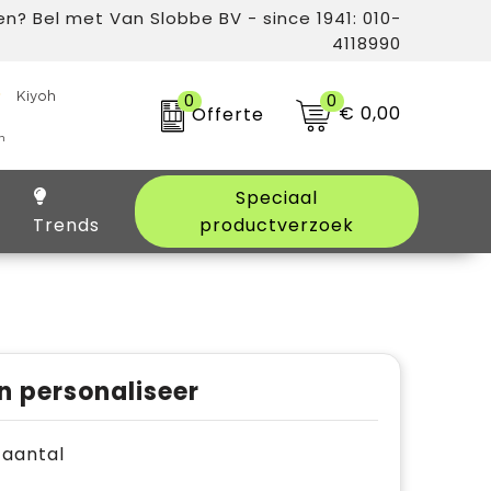
n? Bel met Van Slobbe BV - since 1941: 010-
4118990
0
0
€ 0,00
Offerte
Speciaal
Trends
productverzoek
n personaliseer
e aantal