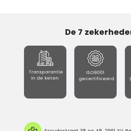
De 7 zekerheden
Transparantie
ISO9001
in de keten
gecertificeerd
Escudostraat 38 en 48, 2991 XV B