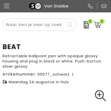
0
0
Alle categorieën
Pennen
Flessen
Meest gekozen
Boodschappen- en draagtassen
Tech
Potloden
Mokken en bekers
Buitenkleding
Zakelijke tassen
BEAT
Snoep
Notitieboekjes
Glazen en karaffen
Sportkleding
Sport & vrije tijd
Retractable ballpoint pen with opaque glossy
housing and plug in black or white. Push-button
Promo
Papier
Merken
Overig textiel
Rugzakken
silver glossy.
Artikelnummer:
00077_schwarz
Maandag 24 augustus in huis