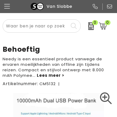
0
0
Alle categorieën
Pennen
Flessen
Meest gekozen
Boodschappen- en draagtassen
Tech
Potloden
Mokken en bekers
Buitenkleding
Zakelijke tassen
Behoeftig
Snoep
Notitieboekjes
Glazen en karaffen
Sportkleding
Sport & vrije tijd
Needy is een essentieel product vanwege de
ervaren moeilijkheden van offline zijn tijdens
Promo
Papier
Merken
Overig textiel
Rugzakken
reizen. Compact en stijlvol ontwerp met 8.000
mAh Polymee
...
Artikelnummer:
CM5132