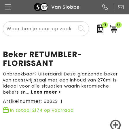
0
0
Alle categorieën
Pennen
Flessen
Meest gekozen
Boodschappen- en draagtassen
Tech
Potloden
Mokken en bekers
Buitenkleding
Zakelijke tassen
Beker RETUMBLER-
Snoep
Notitieboekjes
Glazen en karaffen
Sportkleding
Sport & vrije tijd
FLORISSANT
Promo
Papier
Merken
Overig textiel
Rugzakken
Onbreekbaar? Uiteraard! Deze glanzende beker
van roestvrij staal met een inhoud van 270ml is
ideaal voor alle situaties waarin keramische
bekers sn
...
Artikelnummer:
50623
In totaal
2174
op voorraad