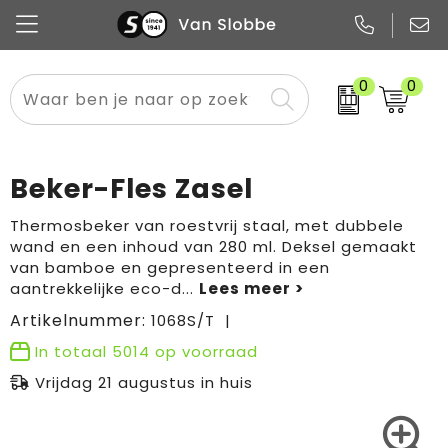
0
0
Alle categorieën
Pennen
Flessen
Meest gekozen
Boodschappen- en draagtassen
Tech
Potloden
Mokken en bekers
Buitenkleding
Zakelijke tassen
Beker-Fles Zasel
Snoep
Notitieboekjes
Glazen en karaffen
Sportkleding
Sport & vrije tijd
Thermosbeker van roestvrij staal, met dubbele
wand en een inhoud van 280 ml. Deksel gemaakt
Promo
Papier
Merken
Overig textiel
Rugzakken
van bamboe en gepresenteerd in een
aantrekkelijke eco-d
...
Artikelnummer:
1068S/T
In totaal
5014
op voorraad
Vrijdag 21 augustus in huis