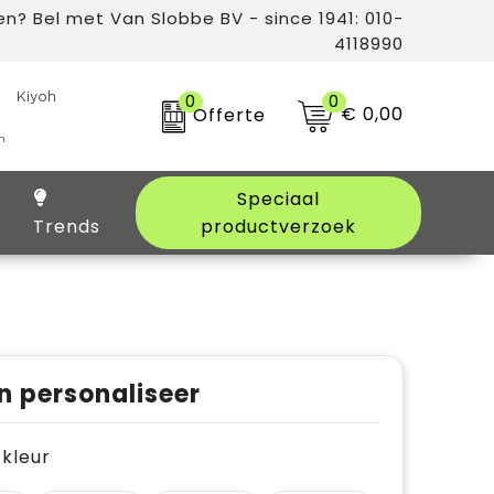
n? Bel met Van Slobbe BV - since 1941: 010-
4118990
0
0
€ 0,00
Offerte
Speciaal
Trends
productverzoek
n personaliseer
e kleur