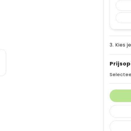
3. Kies j
Prijso
Selectee