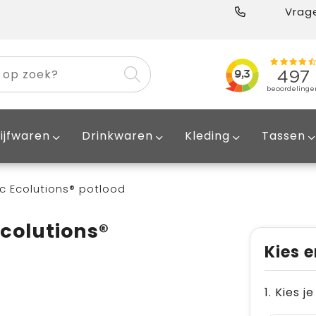
Vrage
ijfwaren
Drinkwaren
Kleding
Tassen
ic Ecolutions® potlood
Ecolutions®
Kies e
1. Kies j