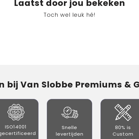
Laatst door jou bekeken
Toch wel leuk hé!
 bij Van Slobbe Premiums & Gi
ISO14001
Snelle
80% is
gecertificeerd
levertijden
Custom