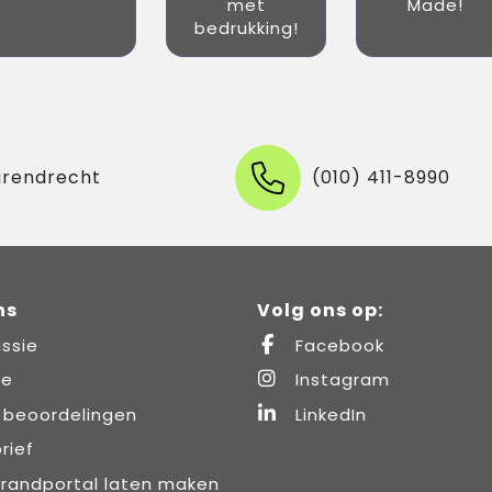
met
Made!
bedrukking!
arendrecht
(010) 411-8990
ns
Volg ons op:
ssie
Facebook
re
Instagram
 beoordelingen
LinkedIn
rief
brandportal laten maken