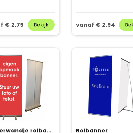
f € 2,79
vanaf € 2,94
Bekijk
Bek
Achterwandje rolbanner eigen opmaak
Rolbanner