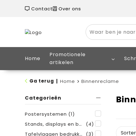
Contact
Over ons
Promotionele
Home
Schr
artikelen
Ga terug
|
Home
Binnenreclame
Bin
Categorieën
Postersystemen
(1)
Stands, displays en beursmaterialen
(4)
Tafelvlaggen bedrukken
(3)