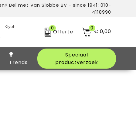
n? Bel met Van Slobbe BV - since 1941: 010-
4118990
0
0
€ 0,00
Offerte
Speciaal
Trends
productverzoek