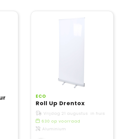
ECO
ur
Roll Up Drentox
Vrijdag 21 augustus in huis
630
op voorraad
Aluminium