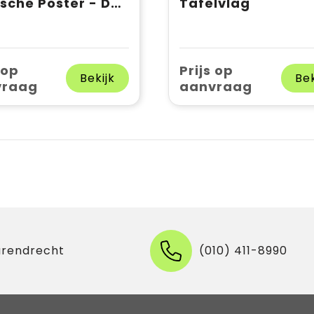
Statische Poster - De poster die uit zichzelf blijft hangen!
Tafelvlag
 op
Prijs op
Bekijk
Bek
vraag
aanvraag
arendrecht
(010) 411-8990