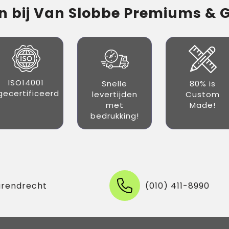
 bij Van Slobbe Premiums & Gi
ISO14001
Snelle
80% is
gecertificeerd
levertijden
Custom
met
Made!
bedrukking!
arendrecht
(010) 411-8990