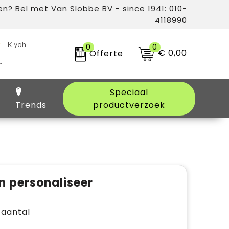
n? Bel met Van Slobbe BV - since 1941: 010-
4118990
0
0
€ 0,00
Offerte
Speciaal
Trends
productverzoek
n personaliseer
e aantal