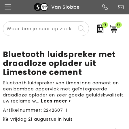
0
0
Alle categorieën
Pennen
Flessen
Meest gekozen
Boodschappen- en draagtassen
Tech
Potloden
Mokken en bekers
Buitenkleding
Zakelijke tassen
Bluetooth luidspreker met
Snoep
Notitieboekjes
Glazen en karaffen
Sportkleding
Sport & vrije tijd
draadloze oplader uit
Limestone cement
Promo
Papier
Merken
Overig textiel
Rugzakken
Bluetooth luidspreker van Limestone cement en
een bamboe oppervlak met geïntegreerde
draadloze oplader en zeer goede geluidskwaliteit.
uw reclame w
...
Artikelnummer:
2242607
Vrijdag 21 augustus in huis