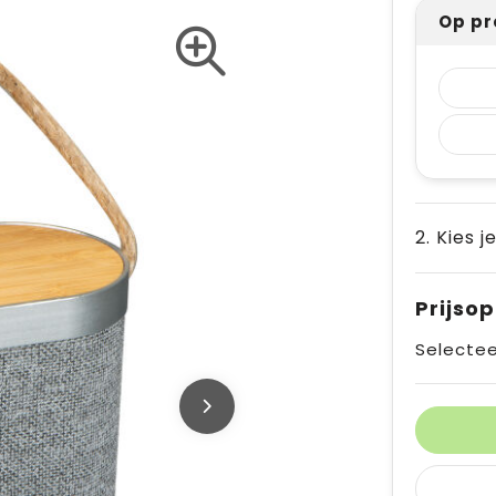
Op pr
2. Kies j
Prijso
Selectee