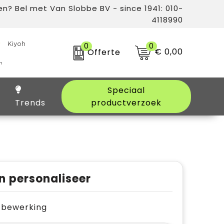
n? Bel met Van Slobbe BV - since 1941: 010-
4118990
0
0
€ 0,00
Offerte
Speciaal
Trends
productverzoek
n personaliseer
je bewerking