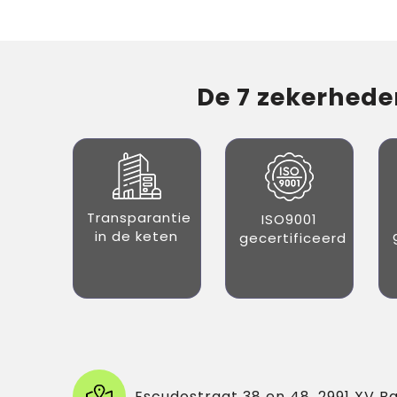
De 7 zekerheden
Transparantie
ISO9001
in de keten
gecertificeerd
Escudostraat 38 en 48, 2991 XV B