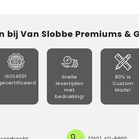
 bij Van Slobbe Premiums & Gi
ISO14001
Snelle
80% is
gecertificeerd
levertijden
Custom
met
Made!
bedrukking!
arendrecht
(010) 411-8990