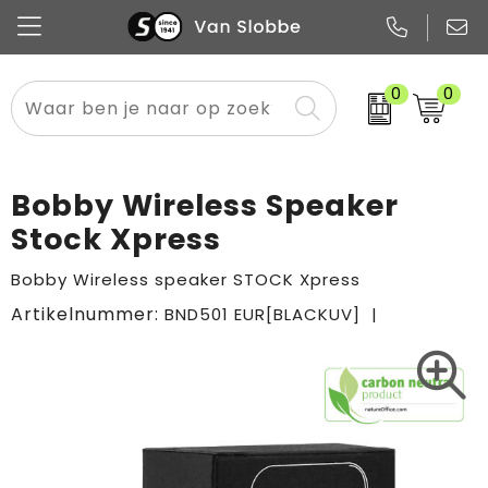
0
0
Alle categorieën
Pennen
Flessen
Meest gekozen
Boodschappen- en draagtassen
Tech
Potloden
Mokken en bekers
Buitenkleding
Zakelijke tassen
Bobby Wireless Speaker
Snoep
Notitieboekjes
Glazen en karaffen
Sportkleding
Sport & vrije tijd
Stock Xpress
Promo
Papier
Merken
Overig textiel
Rugzakken
Bobby Wireless speaker STOCK Xpress
Artikelnummer:
BND501 EUR[BLACKUV]