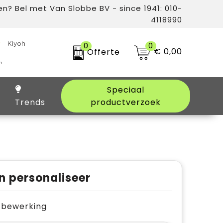
n? Bel met Van Slobbe BV - since 1941: 010-
4118990
0
0
€ 0,00
Offerte
Speciaal
Trends
productverzoek
n personaliseer
je bewerking