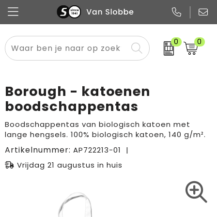
0
0
Alle categorieën
Pennen
Flessen
Meest gekozen
Boodschappen- en draagtassen
Tech
Potloden
Mokken en bekers
Buitenkleding
Zakelijke tassen
Borough - katoenen
Snoep
Notitieboekjes
Glazen en karaffen
Sportkleding
Sport & vrije tijd
boodschappentas
Promo
Papier
Merken
Overig textiel
Rugzakken
Boodschappentas van biologisch katoen met
lange hengsels. 100% biologisch katoen, 140 g/m².
Artikelnummer:
AP722213-01
Vrijdag 21 augustus in huis