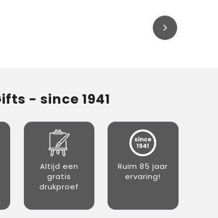
fts - since 1941
Altijd een
Ruim 85 jaar
gratis
ervaring!
drukproef