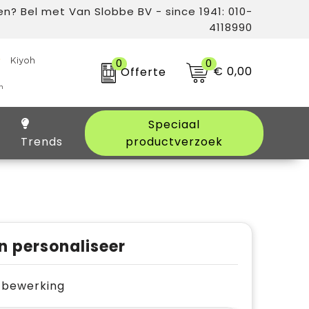
n? Bel met Van Slobbe BV - since 1941: 010-
4118990
0
0
€ 0,00
Offerte
Speciaal
Trends
productverzoek
n personaliseer
je bewerking