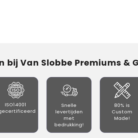
 bij Van Slobbe Premiums & Gi
ISO14001
Snelle
80% is
gecertificeerd
levertijden
Custom
met
Made!
bedrukking!