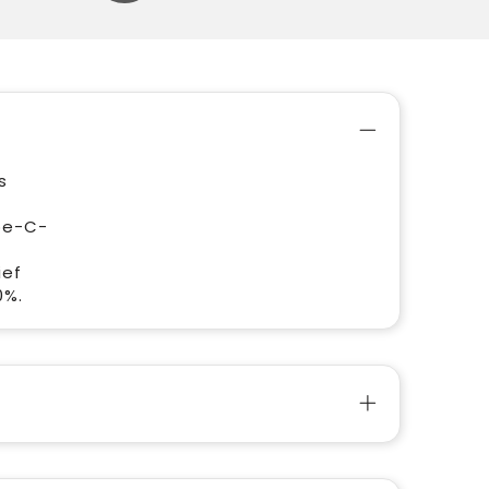
s
pe-C-
ief
0%.