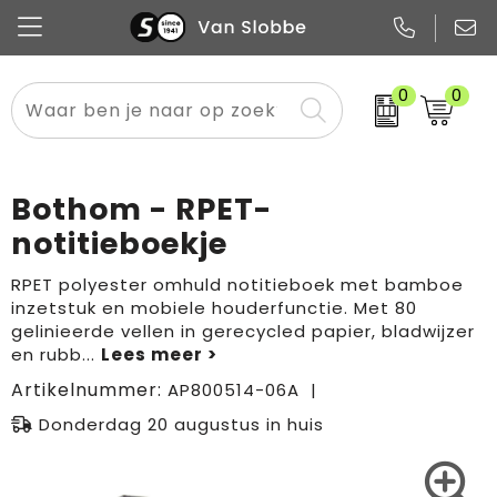
0
0
Alle categorieën
Pennen
Flessen
Meest gekozen
Boodschappen- en draagtassen
Tech
Potloden
Mokken en bekers
Buitenkleding
Zakelijke tassen
Bothom - RPET-
Snoep
Notitieboekjes
Glazen en karaffen
Sportkleding
Sport & vrije tijd
notitieboekje
Promo
Papier
Merken
Overig textiel
Rugzakken
RPET polyester omhuld notitieboek met bamboe
inzetstuk en mobiele houderfunctie. Met 80
gelinieerde vellen in gerecycled papier, bladwijzer
en rubb
...
Artikelnummer:
AP800514-06A
Donderdag 20 augustus in huis