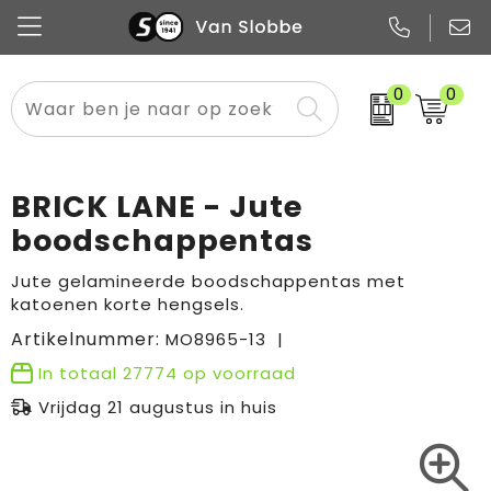
0
0
Alle categorieën
Pennen
Flessen
Meest gekozen
Boodschappen- en draagtassen
Tech
Potloden
Mokken en bekers
Buitenkleding
Zakelijke tassen
BRICK LANE - Jute
Snoep
Notitieboekjes
Glazen en karaffen
Sportkleding
Sport & vrije tijd
boodschappentas
Promo
Papier
Merken
Overig textiel
Rugzakken
Jute gelamineerde boodschappentas met
katoenen korte hengsels.
Artikelnummer:
MO8965-13
In totaal
27774
op voorraad
Vrijdag 21 augustus in huis