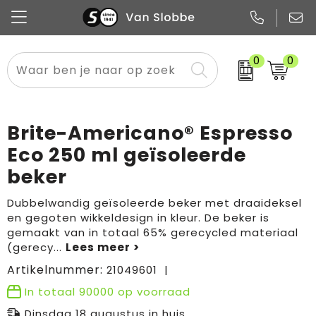
0
0
Alle categorieën
Pennen
Flessen
Meest gekozen
Boodschappen- en draagtassen
Tech
Potloden
Mokken en bekers
Buitenkleding
Zakelijke tassen
Brite-Americano® Espresso
Snoep
Notitieboekjes
Glazen en karaffen
Sportkleding
Sport & vrije tijd
Eco 250 ml geïsoleerde
beker
Promo
Papier
Merken
Overig textiel
Rugzakken
Dubbelwandig geïsoleerde beker met draaideksel
en gegoten wikkeldesign in kleur. De beker is
gemaakt van in totaal 65% gerecycled materiaal
(gerecy
...
Artikelnummer:
21049601
In totaal
90000
op voorraad
Dinsdag 18 augustus in huis