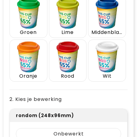
Groen
Lime
Middenblauw
Oranje
Rood
Wit
2. Kies je bewerking
rondom (248x96mm)
Onbewerkt