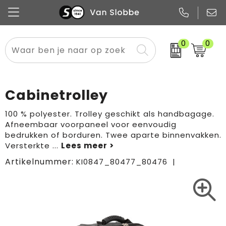
0
0
Alle categorieën
Pennen
Flessen
Meest gekozen
Boodschappen- en draagtassen
Tech
Potloden
Mokken en bekers
Buitenkleding
Zakelijke tassen
Cabinetrolley
Snoep
Notitieboekjes
Glazen en karaffen
Sportkleding
Sport & vrije tijd
100 % polyester. Trolley geschikt als handbagage.
Afneembaar voorpaneel voor eenvoudig
Promo
Papier
Merken
Overig textiel
Rugzakken
bedrukken of borduren. Twee aparte binnenvakken.
Versterkte
...
Artikelnummer:
KI0847_80477_80476