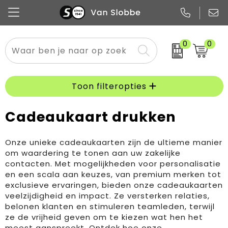
0
0
Alle categorieën
Pennen
Flessen
Meest gekozen
Boodschappen- en draagtassen
Tech
Potloden
Mokken en bekers
Buitenkleding
Zakelijke tassen
Toon filteropties
Snoep
Notitieboekjes
Glazen en karaffen
Sportkleding
Sport & vrije tijd
Cadeaukaart drukken
Promo
Papier
Merken
Overig textiel
Rugzakken
Onze unieke cadeaukaarten zijn de ultieme manier
om waardering te tonen aan uw zakelijke
contacten. Met mogelijkheden voor personalisatie
en een scala aan keuzes, van premium merken tot
exclusieve ervaringen, bieden onze cadeaukaarten
veelzijdigheid en impact. Ze versterken relaties,
belonen klanten en stimuleren teamleden, terwijl
ze de vrijheid geven om te kiezen wat hen het
meest aanspreekt. Ontdek hoe onze